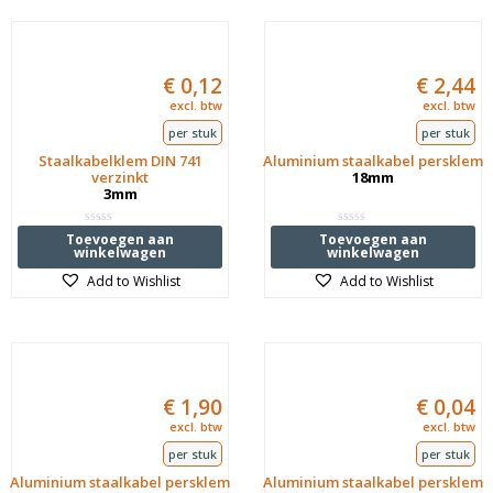
€
0,12
€
2,44
excl. btw
excl. btw
per stuk
per stuk
Staalkabelklem DIN 741
Aluminium staalkabel persklem
verzinkt
18mm
3mm
Waardering
Waardering
Toevoegen aan
Toevoegen aan
0
0
winkelwagen
winkelwagen
uit
uit
5
5
Add to Wishlist
Add to Wishlist
€
1,90
€
0,04
excl. btw
excl. btw
per stuk
per stuk
Aluminium staalkabel persklem
Aluminium staalkabel persklem