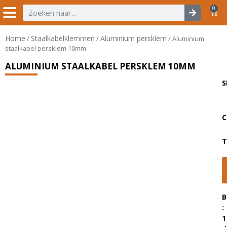
0
Home
Staalkabelklemmen
Aluminium persklem
/
/
/ Aluminium
staalkabel persklem 10mm
ALUMINIUM STAALKABEL PERSKLEM 10MM
S
C
T
B
:
1