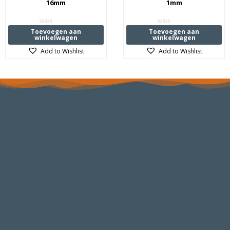
16mm
1mm
Waardering
Waardering
Toevoegen aan
Toevoegen aan
0
0
winkelwagen
winkelwagen
uit
uit
5
5
Add to Wishlist
Add to Wishlist